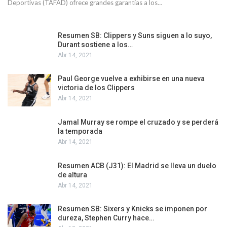
Deportivas (TAFAD) ofrece grandes garantías a los…
Resumen SB: Clippers y Suns siguen a lo suyo,
Durant sostiene a los…
Abr 14, 2021
Paul George vuelve a exhibirse en una nueva
victoria de los Clippers
Abr 14, 2021
Jamal Murray se rompe el cruzado y se perderá
la temporada
Abr 14, 2021
Resumen ACB (J31): El Madrid se lleva un duelo
de altura
Abr 14, 2021
Resumen SB: Sixers y Knicks se imponen por
dureza, Stephen Curry hace…