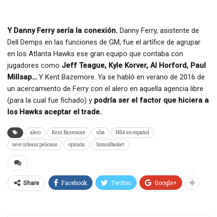
Y Danny Ferry sería la conexión.
Danny Ferry, asistente de
Dell Demps en las funciones de GM, fue el artífice de agrupar
en los Atlanta Hawks ese gran equipo que contaba con
jugadores como
Jeff Teague, Kyle Korver, Al Horford, Paul
Millsap…
Y Kent Bazemore. Ya se habló en verano de 2016 de
un acercamiento de Ferry con el alero en aquella agencia libre
(para la cual fue fichado) y
podría ser el factor que hiciera a
los Hawks aceptar el trade.
alero
Kent Bazemore
nba
NBA en español
new orleans pelicans
opinión
SomosBasket
Facebook
Twitter
Google+
Share