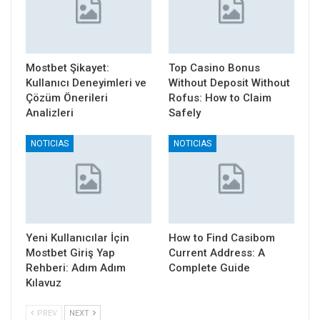
Mostbet Şikayet:
Top Casino Bonus
Kullanıcı Deneyimleri ve
Without Deposit Without
Çözüm Önerileri
Rofus: How to Claim
Analizleri
Safely
NOTICIAS
NOTICIAS
Yeni Kullanıcılar İçin
How to Find Casibom
Mostbet Giriş Yap
Current Address: A
Rehberi: Adım Adım
Complete Guide
Kılavuz
PREV
NEXT