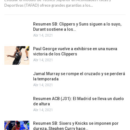
Deportivas (TAFAD) ofrece grandes garantías a los…
Resumen SB: Clippers y Suns siguen a lo suyo,
Durant sostiene a los…
Abr 14, 2021
Paul George vuelve a exhibirse en una nueva
victoria de los Clippers
Abr 14, 2021
Jamal Murray se rompe el cruzado y se perderá
la temporada
Abr 14, 2021
Resumen ACB (J31): El Madrid se lleva un duelo
de altura
Abr 14, 2021
Resumen SB: Sixers y Knicks se imponen por
dureza, Stephen Curry hace…