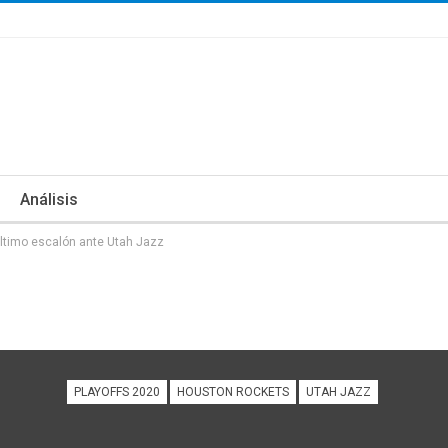
Análisis
último escalón ante Utah Jazz
PLAYOFFS 2020
HOUSTON ROCKETS
UTAH JAZZ