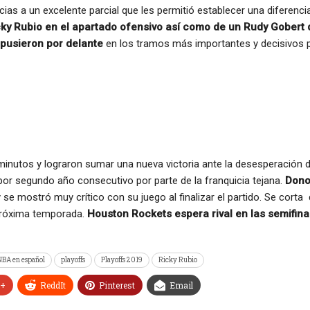
as a un excelente parcial que les permitió establecer una diferencia
cky Rubio en el apartado ofensivo así como de un Rudy Gobert q
e pusieron por delante
en los tramos más importantes y decisivos par
minutos y lograron sumar una nueva victoria ante la desesperación 
or segundo año consecutivo por parte de la franquicia tejana.
Donov
y se mostró muy crítico con su juego al finalizar el partido. Se cort
a próxima temporada.
Houston Rockets espera rival en las semifina
NBA en español
playoffs
Playoffs 2019
Ricky Rubio
e+
ReddIt
Pinterest
Email