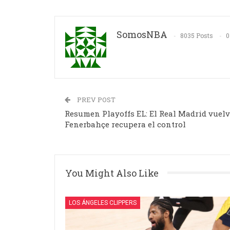
SomosNBA
8035 Posts
0
PREV POST
Resumen Playoffs EL: El Real Madrid vuelve
Fenerbahçe recupera el control
You Might Also Like
LOS ÁNGELES CLIPPERS