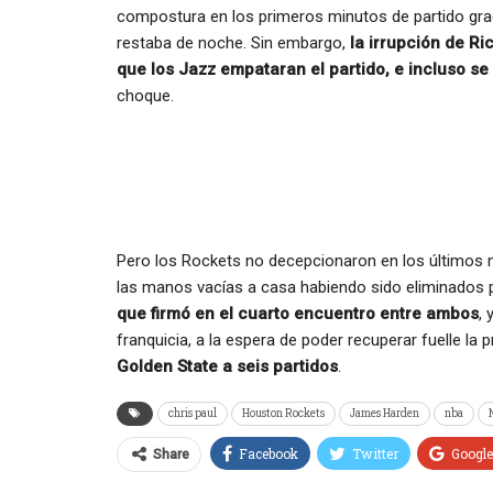
compostura en los primeros minutos de partido graci
restaba de noche. Sin embargo,
la irrupción de Ri
que los Jazz empataran el partido, e incluso s
choque.
Pero los Rockets no decepcionaron en los últimos 
las manos vacías a casa habiendo sido eliminados p
que firmó en el cuarto encuentro entre ambos
, 
franquicia, a la espera de poder recuperar fuelle l
Golden State a seis partidos
.
chris paul
Houston Rockets
James Harden
nba
Facebook
Twitter
Googl
Share