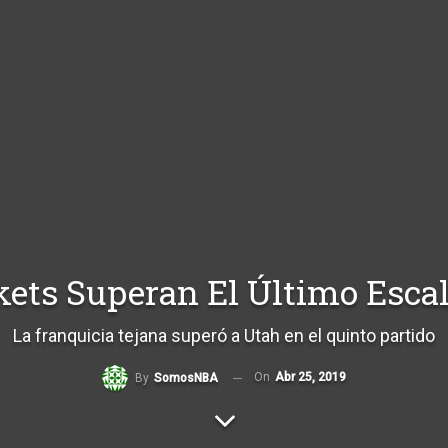
ets Superan El Último Esca
La franquicia tejana superó a Utah en el quinto partido
On
Abr 25, 2019
By
SomosNBA