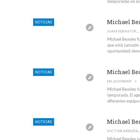
temporadas en las
Michael Bea
NOTICIAS
JUAN SEBASTIÁN PRIETO GALEANO
Michael Beasley fu
que está cansado 
oportunidad demos
Michael Bea
NOTICIAS
NIL ALEMANY
Michael Beasley h
temporada. El agen
diferentes equipos
Michael Bea
NOTICIAS
VICTOR ARRUFAT
Michael Beasley n