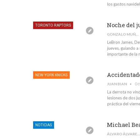
los gastos navide
Noche del j
TORONTO RAPTORS
GONZALO MUÑOZ BOMBAL
LeBron James, De
jueves, guiando a
importante de la 
Accidentado
NEW YORK KNICKS
JUAN BIAN
Oc
La derrota no vino
lesiones de dos ju
práctica del vierne
Michael Be
NOTICIAS
ÁLVARO ÁLVAREZ VILLEGAS