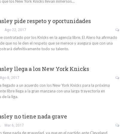
 que los New York Knicks llevan inmersos…
sley pide respeto y oportunidades
Ago 22, 2017
e contratado por los Knicks en la agencia libre. El Alero ha afirmado
de que no le den el respeto que se merece y asegura que con una
trará definitivamente todo su talento.
sley llega a los New York Knicks
Ago 8, 2017
a llegado a un acuerdo con los New York Knicks para la próxima
te libre llega a la gran manzana con una larga trayectoria en
 de la liga.
sley no tiene nada grave
 EDO
Mar 6, 2017
o tiene nada de gravedad, ya que en el partido ante Cleveland