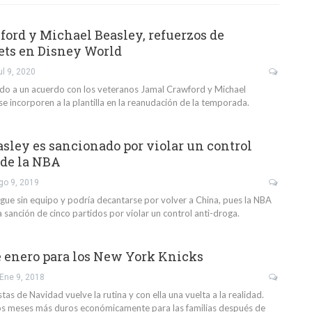
ord y Michael Beasley, refuerzos de
ets en Disney World
ul 9, 2020
ado a un acuerdo con los veteranos Jamal Crawford y Michael
e incorporen a la plantilla en la reanudación de la temporada.
sley es sancionado por violar un control
 de la NBA
go 9, 2019
igue sin equipo y podría decantarse por volver a China, pues la NBA
 sanción de cinco partidos por violar un control anti-droga.
e enero para los New York Knicks
Ene 9, 2018
stas de Navidad vuelve la rutina y con ella una vuelta a la realidad.
os meses más duros económicamente para las familias después de