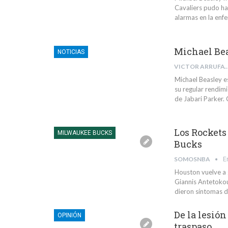
Cavaliers pudo hac
alarmas en la enf
Michael Beas
NOTICIAS
VICTOR ARRUFAT
Michael Beasley e
su regular rendimi
de Jabari Parker. 
Los Rockets 
MILWAUKEE BUCKS
Bucks
SOMOSNBA
E
Houston vuelve a 
Giannis Antetokou
dieron síntomas d
De la lesió
OPINIÓN
traspaso