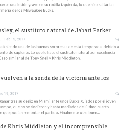
erse una lesión grave en su rodilla izquierda, lo que hizo saltar las
ermería de los Milwaukee Bucks.
ley, el sustituto natural de Jabari Parker
 EDO
Feb 15, 2017
stá siendo una de las buenas sorpresas de esta temporada, debido a
ento de suplente. Lo que le hace el sustituto natural por excelencia
Caso similar al de Tony Snell y Khris Middleton.
vuelven a la senda de la victoria ante los
ne 19, 2017
ganar tras su desliz en Miami, ante unos Bucks guiados por el joven
nmpo, que no se rindieron y hasta mediados del último cuarto
e que podían remontar el partido. Finalmente otro buen…
n de Khris Middleton y el incomprensible