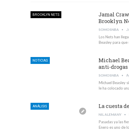
Jamal Crawf
BROOKLYN NETS
Brooklyn N
SOMOSNBA
J
Los Nets han lleg
Beasley para que s
Michael Bea
NOTICIAS
anti-drogas
SOMOSNBA
A
Michael Beasley s
le ha colocado una
La cuesta d
ANÁLISIS
NIL ALEMANY
Pasadas ya las fie
Enero es uno de l