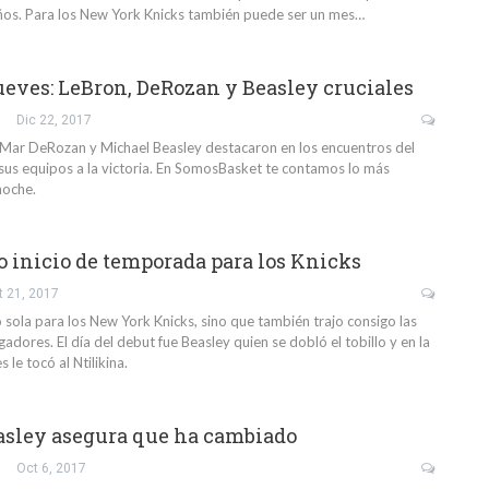
ños. Para los New York Knicks también puede ser un mes…
ueves: LeBron, DeRozan y Beasley cruciales
Dic 22, 2017
Mar DeRozan y Michael Beasley destacaron en los encuentros del
 sus equipos a la victoria. En SomosBasket te contamos lo más
noche.
 inicio de temporada para los Knicks
t 21, 2017
 sola para los New York Knicks, sino que también trajo consigo las
gadores. El día del debut fue Beasley quien se dobló el tobillo y en la
s le tocó al Ntilikina.
asley asegura que ha cambiado
Oct 6, 2017