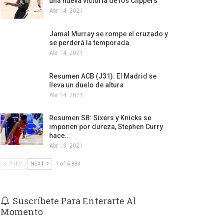
una nueva victoria de los Clippers
Abr 14, 2021
Jamal Murray se rompe el cruzado y
se perderá la temporada
Abr 14, 2021
Resumen ACB (J31): El Madrid se
lleva un duelo de altura
Abr 14, 2021
Resumen SB: Sixers y Knicks se
imponen por dureza, Stephen Curry
hace…
Abr 13, 2021
PREV
NEXT
1 of 5.889
Suscríbete Para Enterarte Al
Momento