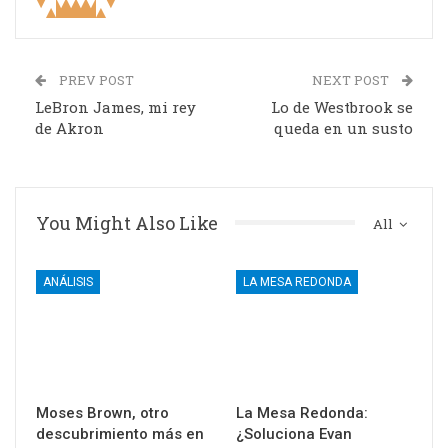
PREV POST
NEXT POST
LeBron James, mi rey
Lo de Westbrook se
de Akron
queda en un susto
You Might Also Like
All
ANÁLISIS
LA MESA REDONDA
Moses Brown, otro
La Mesa Redonda:
descubrimiento más en
¿Soluciona Evan