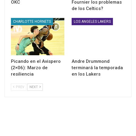
OKC
Fournier los problemas
de los Celtics?
CHARLOTTE HORNETS
LOS ANGELES LAKERS
Picando en el Avispero
Andre Drummond
(2×06): Marzo de
terminará la temporada
resiliencia
en los Lakers
PREV
NEXT