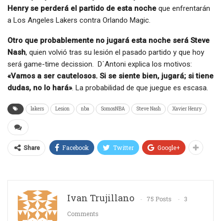
Henry se perderá el partido de esta noche
que enfrentarán
a Los Angeles Lakers contra Orlando Magic.
Otro que probablemente no jugará esta noche será Steve
Nash
, quien volvió tras su lesión el pasado partido y que hoy
será game-time decission. D´Antoni explica los motivos:
«Vamos a ser cautelosos. Si se siente bien, jugará; si tiene
dudas, no lo hará»
. La probabilidad de que juegue es escasa.
lakers
Lesion
nba
SomosNBA
Steve Nash
Xavier Henry
Facebook
Twitter
Google+
Share
Ivan Trujillano
75 Posts
3
Comments