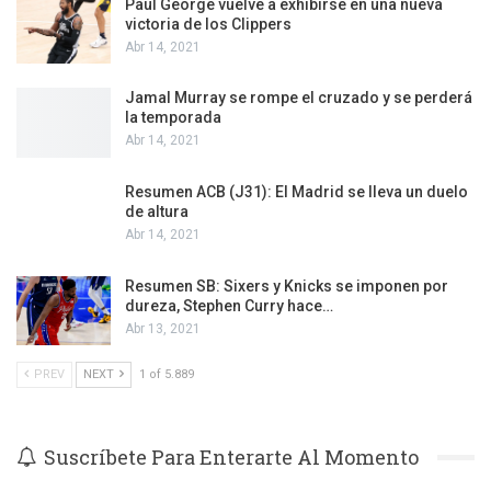
Paul George vuelve a exhibirse en una nueva
victoria de los Clippers
Abr 14, 2021
Jamal Murray se rompe el cruzado y se perderá
la temporada
Abr 14, 2021
Resumen ACB (J31): El Madrid se lleva un duelo
de altura
Abr 14, 2021
Resumen SB: Sixers y Knicks se imponen por
dureza, Stephen Curry hace…
Abr 13, 2021
PREV
NEXT
1 of 5.889
Suscríbete Para Enterarte Al Momento