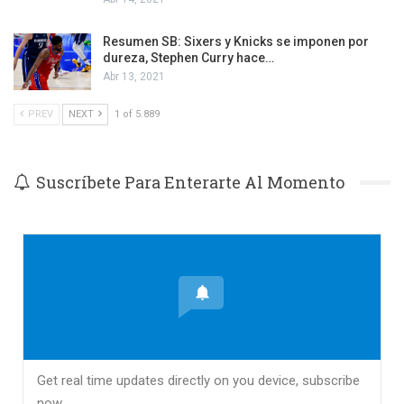
Resumen SB: Sixers y Knicks se imponen por
dureza, Stephen Curry hace…
Abr 13, 2021
PREV
NEXT
1 of 5.889
Suscríbete Para Enterarte Al Momento
Get real time updates directly on you device, subscribe
now.