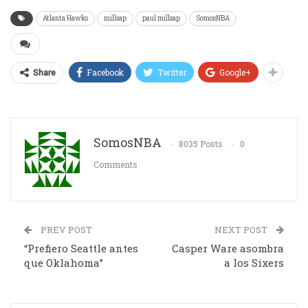
Atlanta Hawks
millsap
paul millsap
SomosNBA
Facebook
Twitter
Google+
Share
SomosNBA
8035 Posts
0
Comments
PREV POST
NEXT POST
“Prefiero Seattle antes
Casper Ware asombra
que Oklahoma”
a los Sixers