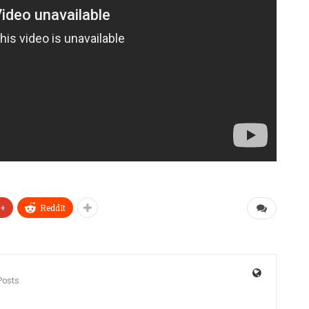
e+
ReddIt
Posts