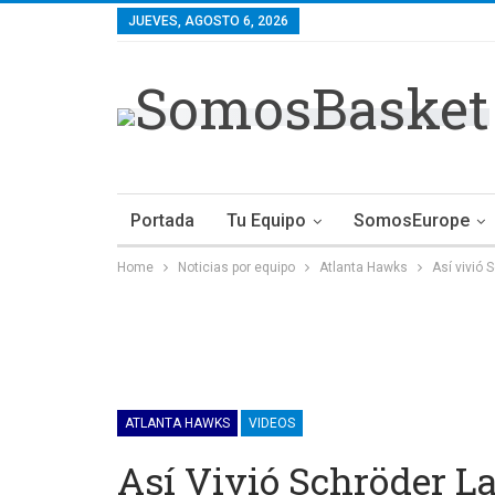
JUEVES, AGOSTO 6, 2026
Portada
Tu Equipo
SomosEurope
Home
Noticias por equipo
Atlanta Hawks
Así vivió 
ATLANTA HAWKS
VIDEOS
Así Vivió Schröder L