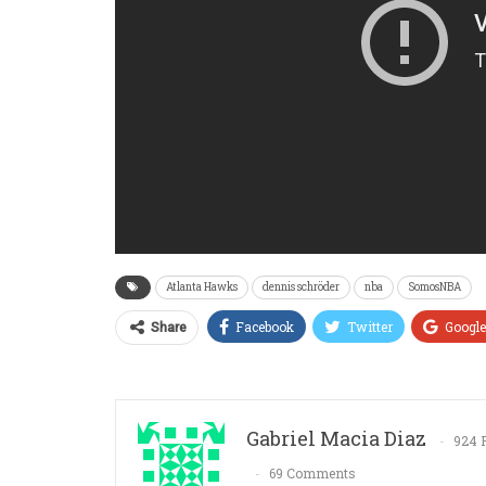
Atlanta Hawks
dennis schröder
nba
SomosNBA
Facebook
Twitter
Googl
Share
Gabriel Macia Diaz
924 
69 Comments