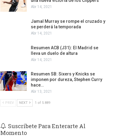
una nueva victoria de los Clippers
Abr 14, 2021
Jamal Murray se rompe el cruzado y
se perderá la temporada
Abr 14, 2021
Resumen ACB (J31): El Madrid se
lleva un duelo de altura
Abr 14, 2021
Resumen SB: Sixers y Knicks se
imponen por dureza, Stephen Curry
hace…
Abr 13, 2021
PREV
NEXT
1 of 5.889
Suscríbete Para Enterarte Al
Momento