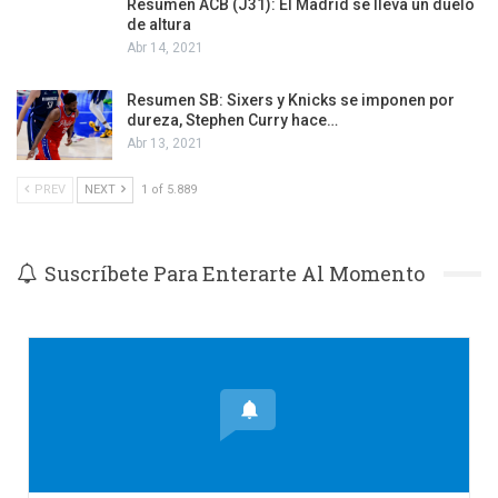
Resumen ACB (J31): El Madrid se lleva un duelo
de altura
Abr 14, 2021
Resumen SB: Sixers y Knicks se imponen por
dureza, Stephen Curry hace…
Abr 13, 2021
PREV
NEXT
1 of 5.889
Suscríbete Para Enterarte Al Momento