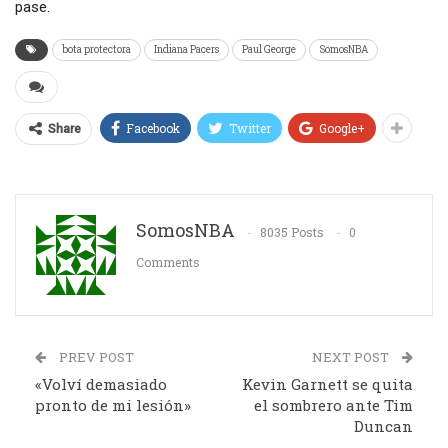
pase.
bota protectora
Indiana Pacers
Paul George
SomosNBA
Facebook
Twitter
Google+
Share
SomosNBA
8035 Posts
0
Comments
PREV POST
NEXT POST
«Volví demasiado
Kevin Garnett se quita
pronto de mi lesión»
el sombrero ante Tim
Duncan