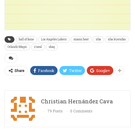
hall of fame
Los Angeles Lakers
miami heat
nba
nba leyendas
Orlando Magic
o´neal
shaq
Facebook
Twitter
Google+
Share
Christian Hernández Cava
79 Posts
0 Comments