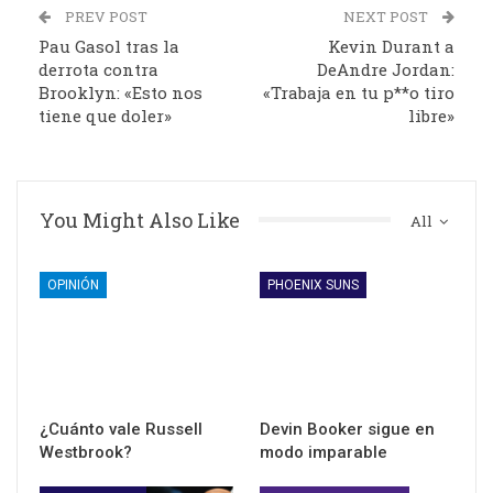
PREV POST
NEXT POST
Pau Gasol tras la
Kevin Durant a
derrota contra
DeAndre Jordan:
Brooklyn: «Esto nos
«Trabaja en tu p**o tiro
tiene que doler»
libre»
You Might Also Like
All
OPINIÓN
PHOENIX SUNS
¿Cuánto vale Russell
Devin Booker sigue en
Westbrook?
modo imparable