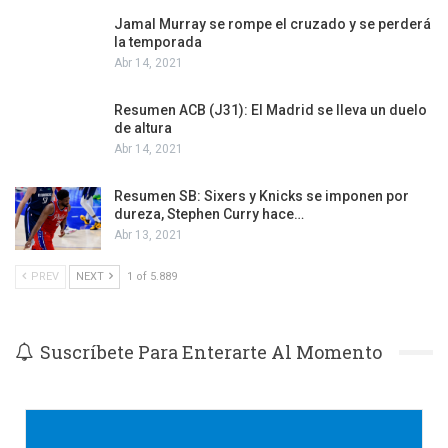
Jamal Murray se rompe el cruzado y se perderá
la temporada
Abr 14, 2021
Resumen ACB (J31): El Madrid se lleva un duelo
de altura
Abr 14, 2021
Resumen SB: Sixers y Knicks se imponen por
dureza, Stephen Curry hace…
Abr 13, 2021
PREV
NEXT
1 of 5.889
Suscríbete Para Enterarte Al Momento