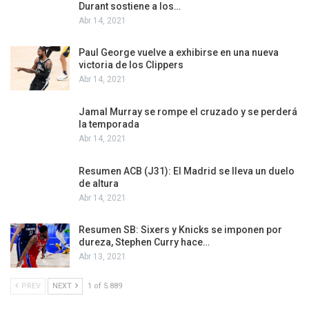
Durant sostiene a los…
Abr 14, 2021
Paul George vuelve a exhibirse en una nueva
victoria de los Clippers
Abr 14, 2021
Jamal Murray se rompe el cruzado y se perderá
la temporada
Abr 14, 2021
Resumen ACB (J31): El Madrid se lleva un duelo
de altura
Abr 14, 2021
Resumen SB: Sixers y Knicks se imponen por
dureza, Stephen Curry hace…
Abr 13, 2021
PREV
NEXT
1 of 5.889