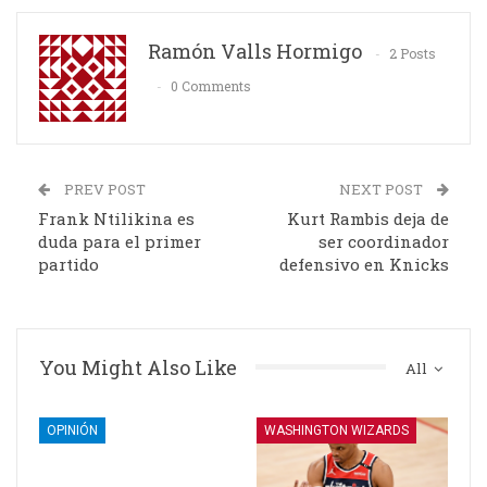
Ramón Valls Hormigo
2 Posts
0 Comments
PREV POST
NEXT POST
Frank Ntilikina es
Kurt Rambis deja de
duda para el primer
ser coordinador
partido
defensivo en Knicks
You Might Also Like
All
OPINIÓN
WASHINGTON WIZARDS