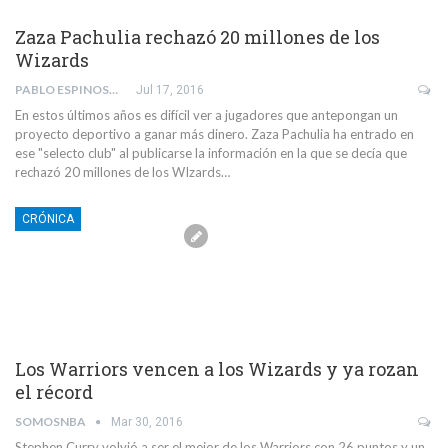
Zaza Pachulia rechazó 20 millones de los
Wizards
PABLO ESPINOSA SAN MAURO
Jul 17, 2016
En estos últimos años es difícil ver a jugadores que antepongan un
proyecto deportivo a ganar más dinero. Zaza Pachulia ha entrado en
ese "selecto club" al publicarse la información en la que se decía que
rechazó 20 millones de los WIzards…
CRÓNICA
Los Warriors vencen a los Wizards y ya rozan
el récord
SOMOSNBA
Mar 30, 2016
Stephen Curry volvió a ser el mejor de los Warriors con 26 puntos y un