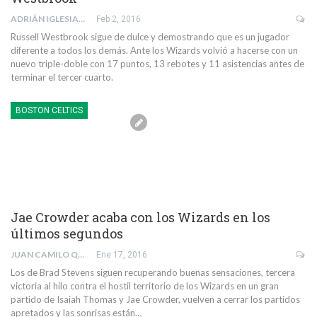
ADRIÁN IGLESIAS TAIBO
Feb 2, 2016
Russell Westbrook sigue de dulce y demostrando que es un jugador
diferente a todos los demás. Ante los Wizards volvió a hacerse con un
nuevo triple-doble con 17 puntos, 13 rebotes y 11 asistencias antes de
terminar el tercer cuarto.
BOSTON CELTICS
Jae Crowder acaba con los Wizards en los
últimos segundos
JUAN CAMILO QUINTERO RIVERA
Ene 17, 2016
Los de Brad Stevens siguen recuperando buenas sensaciones, tercera
victoria al hilo contra el hostil territorio de los Wizards en un gran
partido de Isaiah Thomas y Jae Crowder, vuelven a cerrar los partidos
apretados y las sonrisas están…