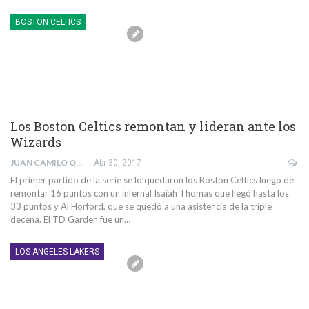
BOSTON CELTICS
Los Boston Celtics remontan y lideran ante los
Wizards
JUAN CAMILO QUINTERO RIVERA
Abr 30, 2017
El primer partido de la serie se lo quedaron los Boston Celtics luego de
remontar 16 puntos con un infernal Isaiah Thomas que llegó hasta los
33 puntos y Al Horford, que se quedó a una asistencia de la triple
decena. El TD Garden fue un…
LOS ANGELES LAKERS