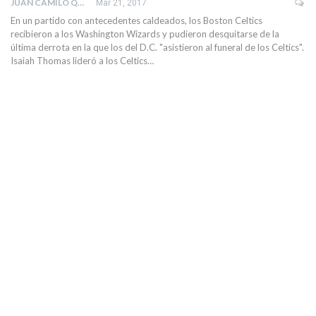
JUAN CAMILO QUINTERO RIVERA
Mar 21, 2017
En un partido con antecedentes caldeados, los Boston Celtics
recibieron a los Washington Wizards y pudieron desquitarse de la
última derrota en la que los del D.C. "asistieron al funeral de los Celtics".
Isaiah Thomas lideró a los Celtics…