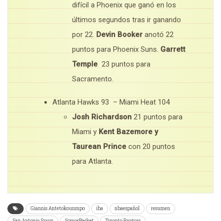
difícil a Phoenix que ganó en los
últimos segundos tras ir ganando
por 22.
Devin Booker
anotó 22
puntos para Phoenix Suns.
Garrett
Temple
23 puntos para
Sacramento.
Atlanta Hawks 93 – Miami Heat 104
Josh Richardson
21 puntos para
Miami y
Kent Bazemore y
Taurean Prince
con 20 puntos
para Atlanta.
Giannis Antetokounmpo
iba
nbaespañol
resumen
San Antonio Spurs
SomosBasket
Toronto Raptors