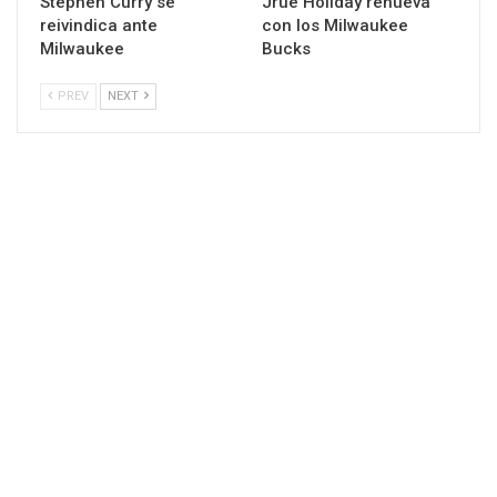
Stephen Curry se
Jrue Holiday renueva
reivindica ante
con los Milwaukee
Milwaukee
Bucks
PREV
NEXT