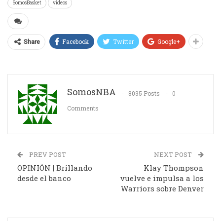
SomosBasket
vídeos
Facebook
Twitter
Google+
Share
SomosNBA
8035 Posts
0
Comments
PREV POST
NEXT POST
OPINIÓN | Brillando
Klay Thompson
desde el banco
vuelve e impulsa a los
Warriors sobre Denver