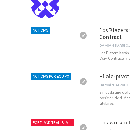
Los Blazers
NOTICIAS
Contract
DAMIÁN BARR
Los Blazers harán
Way Contracts y s
El ala-pívot
NOTICIAS POR EQUIPO
DAMIÁN BARR
Sin duda uno de l
posición de 4. Ant
titulares.
Los workouts
PORTLAND TRAIL BLAZERS