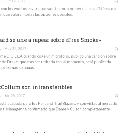
IO GIL
Jun 19, 2017
 con los workouts y tras un satisfactorio primer día el staff técnico y
án que valorar todas las opciones posibles.
ard se une a rapear sobre «Free Smoke»
IO GIL
May 21, 2017
ame D.O.L.L.A cuando coge un micrófono, publicó una canción sobre
 de Drake, que tras ser retirada casi al momento, será publicada
as próximas semanas.
cCollum son intransferibles
IO GIL
Abr 28, 2017
stá acabada para los Portland Trail Blazers, y con vistas al mercado
neral Manager ha confirmado que Dame y CJ son completamente