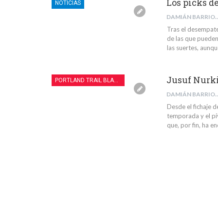
Los picks de
NOTICIAS
DAMIÁN BARR
Tras el desempate
de las que pueden
las suertes, aunq
Jusuf Nurki
PORTLAND TRAIL BLAZERS
DAMIÁN BARR
Desde el fichaje 
temporada y el pí
que, por fin, ha en