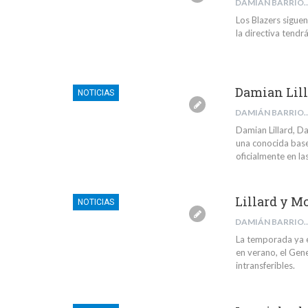
DAMIÁN BARR
Los Blazers siguen
la directiva tendr
Damian Lill
NOTICIAS
DAMIÁN BARR
Damian Lillard, D
una conocida base
oficialmente en l
Lillard y M
NOTICIAS
DAMIÁN BARR
La temporada ya e
en verano, el Ge
intransferibles.