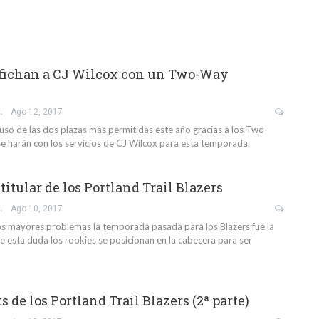
 fichan a CJ Wilcox con un Two-Way
IO GIL
Ago 12, 2017
 uso de las dos plazas más permitidas este año gracias a los Two-
e harán con los servicios de CJ Wilcox para esta temporada.
 titular de los Portland Trail Blazers
IO GIL
Ago 10, 2017
os mayores problemas la temporada pasada para los Blazers fue la
e esta duda los rookies se posicionan en la cabecera para ser
 de los Portland Trail Blazers (2ª parte)