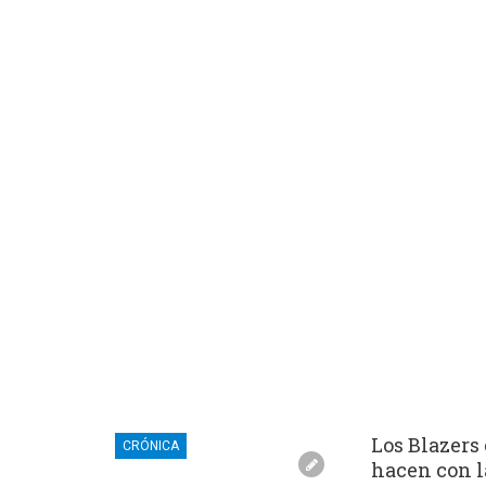
Los Blazers
CRÓNICA
hacen con l