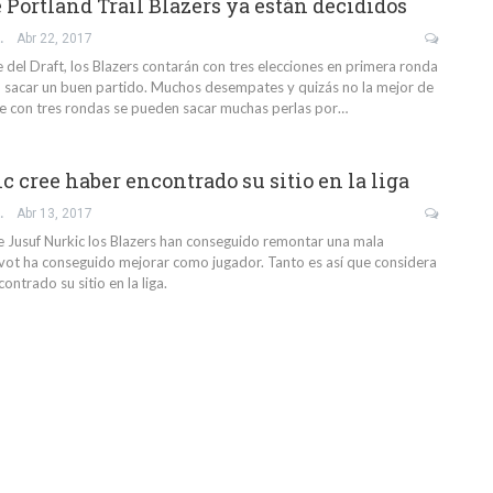
 Portland Trail Blazers ya están decididos
IO GIL
Abr 22, 2017
 del Draft, los Blazers contarán con tres elecciones en primera ronda
 sacar un buen partido. Muchos desempates y quizás no la mejor de
ue con tres rondas se pueden sacar muchas perlas por…
c cree haber encontrado su sitio en la liga
IO GIL
Abr 13, 2017
de Jusuf Nurkic los Blazers han conseguido remontar una mala
vot ha conseguido mejorar como jugador. Tanto es así que considera
contrado su sitio en la liga.