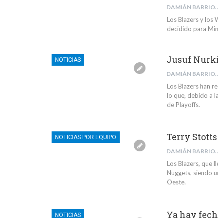
DAMIÁN BARR
Los Blazers y los
decidido para Min
Jusuf Nurkic
NOTICIAS
DAMIÁN BARR
Los Blazers han re
lo que, debido a l
de Playoffs.
Terry Stott
NOTICIAS POR EQUIPO
DAMIÁN BARR
Los Blazers, que l
Nuggets, siendo un
Oeste.
Ya hay fech
NOTICIAS