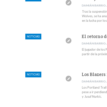
DAMIÁN BARR
Tras la suspensión
Wolves, se ha anu
en la lucha por lo
El retorno 
NOTICIAS
DAMIÁN BARR
El jugador de los 
partir de la próx
Los Blazers
NOTICIAS
DAMIÁN BARR
Los Portland Trail
pese a ir perdien
y Jusuf Nurkic.