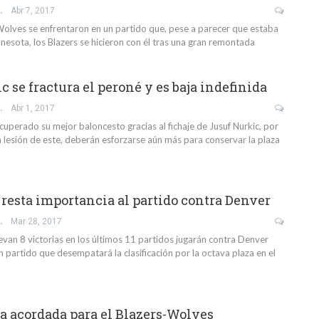
IO GIL
Abr 7, 2017
 Wolves se enfrentaron en un partido que, pese a parecer que estaba
nesota, los Blazers se hicieron con él tras una gran remontada
 se fractura el peroné y es baja indefinida
IO GIL
Abr 1, 2017
cuperado su mejor baloncesto gracias al fichaje de Jusuf Nurkic, por
a lesión de este, deberán esforzarse aún más para conservar la plaza
s resta importancia al partido contra Denver
IO GIL
Mar 28, 2017
levan 8 victorias en los últimos 11 partidos jugarán contra Denver
 partido que desempatará la clasificación por la octava plaza en el
a acordada para el Blazers-Wolves