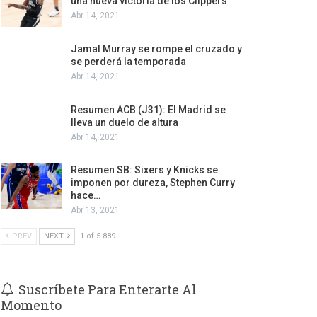
una nueva victoria de los Clippers
Abr 14, 2021
Jamal Murray se rompe el cruzado y
se perderá la temporada
Abr 14, 2021
Resumen ACB (J31): El Madrid se
lleva un duelo de altura
Abr 14, 2021
Resumen SB: Sixers y Knicks se
imponen por dureza, Stephen Curry
hace…
Abr 13, 2021
PREV
NEXT
1 of 5.889
Suscríbete Para Enterarte Al
Momento