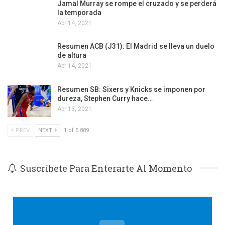
Jamal Murray se rompe el cruzado y se perderá
la temporada
Abr 14, 2021
Resumen ACB (J31): El Madrid se lleva un duelo
de altura
Abr 14, 2021
Resumen SB: Sixers y Knicks se imponen por
dureza, Stephen Curry hace…
Abr 13, 2021
PREV
NEXT
1 of 5.889
Suscríbete Para Enterarte Al Momento