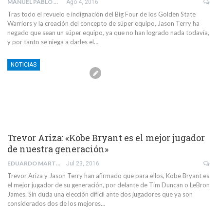
MANUEL PABLO VERDUGO PUJOL
Ago 4, 2016
Tras todo el revuelo e indignación del Big Four de los Golden State
Warriors y la creación del concepto de súper equipo, Jason Terry ha
negado que sean un súper equipo, ya que no han logrado nada todavía,
y por tanto se niega a darles el…
NOTICIAS
Trevor Ariza: «Kobe Bryant es el mejor jugador
de nuestra generación»
EDUARDO MARTIN SANCHEZ
Jul 23, 2016
Trevor Ariza y Jason Terry han afirmado que para ellos, Kobe Bryant es
el mejor jugador de su generación, por delante de Tim Duncan o LeBron
James. Sin duda una elección difícil ante dos jugadores que ya son
considerados dos de los mejores…