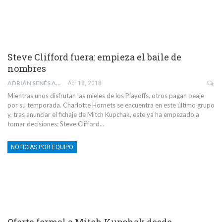
Steve Clifford fuera: empieza el baile de
nombres
ADRIÁN SENÉS ALDOMAR
Abr 18, 2018
Mientras unos disfrutan las mieles de los Playoffs, otros pagan peaje
por su temporada. Charlotte Hornets se encuentra en este último grupo
y, tras anunciar el fichaje de Mitch Kupchak, este ya ha empezado a
tomar decisiones: Steve Clifford…
NOTICIAS POR EQUIPO
Oferta formal a Mitch Kupchak desde