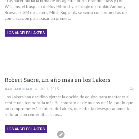
Tras hacer oficial la firma de los agentes libres Brandon Bass y Lou
Williams, el traspaso de Roy Hibbert y el fichaje del rookie Anthony
Brown, el GM de Lakers, Mitch Kupchak, se sentó con los medios de
comunicación para pasar un primer…
LOS ANGELES LAKERS
Robert Sacre, un año más en los Lakers
XAVI ANDÚJAR
Jul 1, 2015
Los Lakers han decidido ejercer la opción de equipo para mantener al
center una temporada más. Su contrato es de menos de 1M, por lo que
no comprometerá el futuro de Lakers, que intenta desesperadamente
reclutar a un center titular. Los…
LOS ANGELES LAKERS