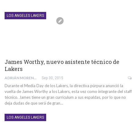
LOS ANGELES LAKERS
James Worthy, nuevo asistente técnico de
Lakers
ADRIÁN MORENTE GABALDÓN
Sep 30, 2015
Durante el Media Day de los Lakers, la directiva púrpura anunció la
vuelta de James Worthy a los Lakers, esta vez como integrante del staff
técnico. James tiene un gran currículum a sus espaldas, por lo que no
deja dudas de que será de gran…
LOS ANGELES LAKERS