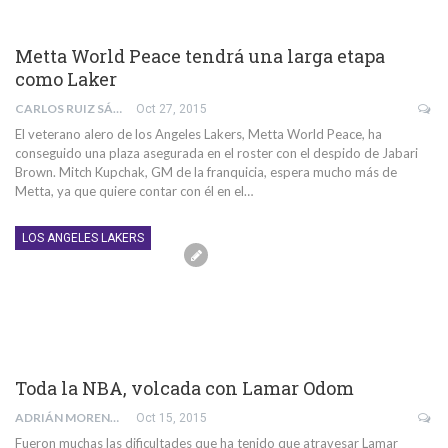
Metta World Peace tendrá una larga etapa
como Laker
CARLOS RUIZ SÁNCHEZ
Oct 27, 2015
El veterano alero de los Angeles Lakers, Metta World Peace, ha
conseguido una plaza asegurada en el roster con el despido de Jabari
Brown. Mitch Kupchak, GM de la franquicia, espera mucho más de
Metta, ya que quiere contar con él en el…
LOS ANGELES LAKERS
Toda la NBA, volcada con Lamar Odom
ADRIÁN MORENTE GABALDÓN
Oct 15, 2015
Fueron muchas las dificultades que ha tenido que atravesar Lamar