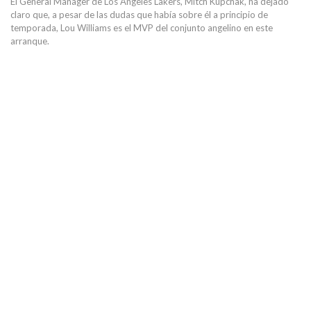
El General Manager de Los Ángeles Lakers, Mitch Kupchak, ha dejado
claro que, a pesar de las dudas que había sobre él a principio de
temporada, Lou Williams es el MVP del conjunto angelino en este
arranque.