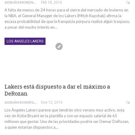
ADRIÁN MORENTE GABALDÓN
Feb 18, 2016
A falta de menos de 24 horas para el cierre del mercado de invierno en
la NBA, el General Manager de los Lakers (Mitch Kupchak) afirma la
escasa probabilidad de que la franquicia púrpura realice algún traspaso,
a pesar del mucho interés en…
LOS ANGELES LAKERS
Lakers está dispuesto a dar el máximo a
DeRozan
ADRIÁN RODRÍGUEZ SÁNCHEZ
Ene 12, 2016
Los Ángeles Lakers parece que tendrán otro verano muy activo, esta
vez sin Kobe Bryant en la plantilla y con un espacio salarial de 65
millones que gastar. Una de las prioridades podría ser Demar DeRozan,
a quien estarían dispuestos a…