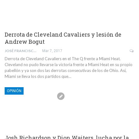
Derrota de Cleveland Cavaliers y lesión de
Andrew Bogut
JOSÉ FRANCISCO SÁNCHEZ MISAS
Mar 7, 2017
Derrota de Cleveland Cavaliers en el The Q frente a Miami Heat.
Cleveland no pudo llevarse la victoria frente a Miami Heat en su propio
pabellón y ya son dos las derrotas consecutivas de los de Ohio. Así,
Miami se lleva los dos partidos que…
OPINIÓN
Josh Richardson y Dion Waiters, lucha por la