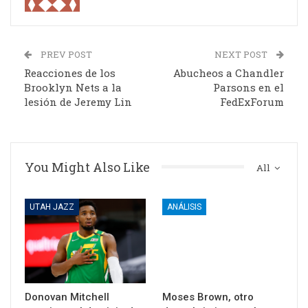
PREV POST
NEXT POST
Reacciones de los
Abucheos a Chandler
Brooklyn Nets a la
Parsons en el
lesión de Jeremy Lin
FedExForum
You Might Also Like
All
UTAH JAZZ
ANÁLISIS
Donovan Mitchell
Moses Brown, otro