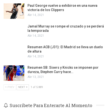
Paul George vuelve a exhibirse en una nueva
victoria de los Clippers
Abr 14, 2021
Jamal Murray se rompe el cruzado y se perderá
la temporada
Abr 14, 2021
Resumen ACB (J31): El Madrid se lleva un duelo
de altura
Abr 14, 2021
Resumen SB: Sixers y Knicks se imponen por
dureza, Stephen Curry hace…
Abr 13, 2021
PREV
NEXT
1 of 5.889
Suscríbete Para Enterarte Al Momento