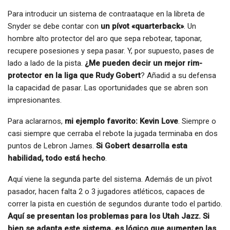
Para introducir un sistema de contraataque en la libreta de
Snyder se debe contar con
un pívot «quarterback»
. Un
hombre alto protector del aro que sepa rebotear, taponar,
recupere posesiones y sepa pasar. Y, por supuesto, pases de
lado a lado de la pista.
¿Me pueden decir un mejor rim-
protector en la liga que Rudy Gobert
? Añadid a su defensa
la capacidad de pasar. Las oportunidades que se abren son
impresionantes.
Para aclararnos,
mi ejemplo favorito: Kevin Love
. Siempre o
casi siempre que cerraba el rebote la jugada terminaba en dos
puntos de Lebron James.
Si Gobert desarrolla esta
habilidad, todo está hecho
.
Aquí viene la segunda parte del sistema. Además de un pívot
pasador, hacen falta 2 o 3 jugadores atléticos, capaces de
correr la pista en cuestión de segundos durante todo el partido.
Aquí se presentan los problemas para los Utah Jazz. Si
bien se adapta este sistema, es lógico que aumenten las