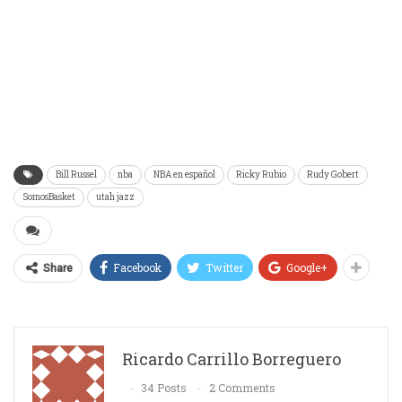
Bill Russel
nba
NBA en español
Ricky Rubio
Rudy Gobert
SomosBasket
utah jazz
Facebook
Twitter
Google+
Share
Ricardo Carrillo Borreguero
34 Posts
2 Comments