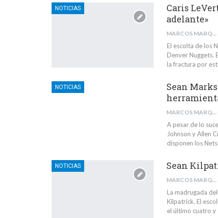
Caris LeVer
NOTICIAS
adelante»
MARCOS MARQUÉS BARBA
El escolta de los N
Denver Nuggets. E
la fractura por est
Sean Marks 
NOTICIAS
herramient
MARCOS MARQUÉS BARBA
A pesar de lo suc
Johnson y Allen Cr
disponen los Nets 
Sean Kilpat
NOTICIAS
MARCOS MARQUÉS BARBA
La madrugada del
Kilpatrick. El esc
el último cuatro y