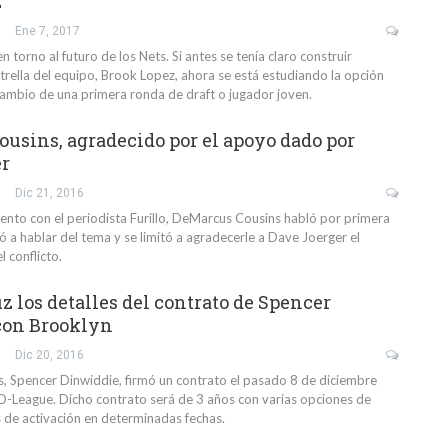
z
Ene 7, 2017
n torno al futuro de los Nets. Si antes se tenía claro construir
trella del equipo, Brook Lopez, ahora se está estudiando la opción
cambio de una primera ronda de draft o jugador joven.
usins, agradecido por el apoyo dado por
er
Dic 21, 2016
iento con el periodista Furillo, DeMarcus Cousins habló por primera
 a hablar del tema y se limitó a agradecerle a Dave Joerger el
 conflicto.
uz los detalles del contrato de Spencer
con Brooklyn
Dic 20, 2016
ts, Spencer Dinwiddie, firmó un contrato el pasado 8 de diciembre
D-League. Dicho contrato será de 3 años con varias opciones de
s de activación en determinadas fechas.