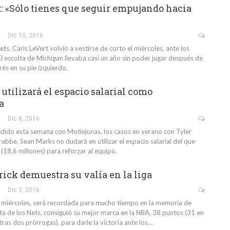
t: «Sólo tienes que seguir empujando hacia
Dic 10, 2016
ets, Caris LeVert volvió a vestirse de corto el miércoles, ante los
l escolta de Michigan llevaba casi un año sin poder jugar después de
rés en su pie izquierdo.
utilizará el espacio salarial como
a
Dic 8, 2016
edido esta semana con Motiejūnas, los casos en verano con Tyler
abbe, Sean Marks no dudará en utilizar el espacio salarial del que
(18,6 millones) para reforzar al equipo.
rick demuestra su valía en la liga
Dic 3, 2016
 miércoles, será recordada para mucho tiempo en la memoria de
olta de los Nets, consiguió su mejor marca en la NBA, 38 puntos (31 en
 tras dos prórrogas), para darle la victoria ante los…