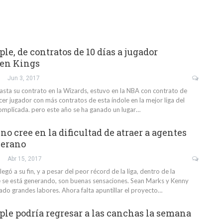
le, de contratos de 10 días a jugador
 en Kings
Jun 3, 2017
asta su contrato en la Wizards, estuvo en la NBA con contrato de
ercer jugador con más contratos de esta índole en la mejor liga del
mplicada. pero este año se ha ganado un lugar…
o cree en la dificultad de atraer a agentes
verano
Abr 15, 2017
egó a su fin, y a pesar del peor récord de la liga, dentro de la
ue se está generando, son buenas sensaciones. Sean Marks y Kenny
ado grandes labores. Ahora falta apuntillar el proyecto…
ple podría regresar a las canchas la semana