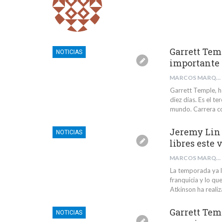
Garrett Temp
NOTICIAS
importante
MARCOS MARQUÉS BARBA
Garrett Temple, h
diez días. Es el t
mundo. Carrera co
Jeremy Lin n
NOTICIAS
libres este 
MARCOS MARQUÉS BARBA
La temporada ya ll
franquicia y lo q
Atkinson ha realiz
Garrett Tem
NOTICIAS