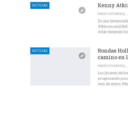
Kenny Atkin
NOTICIAS
MARCOS MARQUÉS BARBA
En una temporada 
Atkinson está limi
están teniendo los
Rondae Holl
NOTICIAS
camino en l
MARCOS MARQUÉS BARBA
Los jóvenes de los
progresando poco
mes de enero. Mej