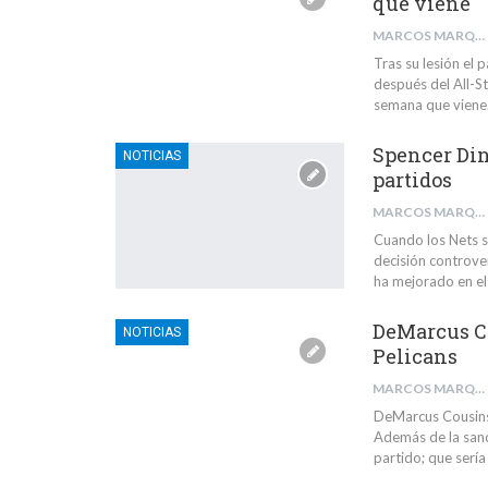
que viene
MARCOS MARQUÉS BARBA
Tras su lesión el 
después del All-St
semana que viene
Spencer Din
NOTICIAS
partidos
MARCOS MARQUÉS BARBA
Cuando los Nets s
decisión controve
ha mejorado en el
DeMarcus Co
NOTICIAS
Pelicans
MARCOS MARQUÉS BARBA
DeMarcus Cousins 
Además de la sanc
partido; que serí