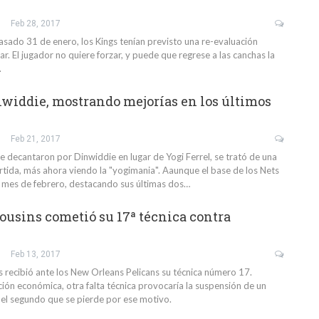
Feb 28, 2017
pasado 31 de enero, los Kings tenían previsto una re-evaluación
ar. El jugador no quiere forzar, y puede que regrese a las canchas la
.
widdie, mostrando mejorías en los últimos
Feb 21, 2017
e decantaron por Dinwiddie en lugar de Yogi Ferrel, se trató de una
rtida, más ahora viendo la "yogimania". Aaunque el base de los Nets
 mes de febrero, destacando sus últimas dos…
usins cometió su 17ª técnica contra
Feb 13, 2017
recibió ante los New Orleans Pelicans su técnica número 17.
ión económica, otra falta técnica provocaría la suspensión de un
a el segundo que se pierde por ese motivo.