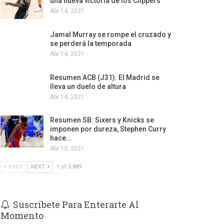
una nueva victoria de los Clippers
Abr 14, 2021
Jamal Murray se rompe el cruzado y
se perderá la temporada
Abr 14, 2021
Resumen ACB (J31): El Madrid se
lleva un duelo de altura
Abr 14, 2021
Resumen SB: Sixers y Knicks se
imponen por dureza, Stephen Curry
hace…
Abr 13, 2021
PREV
NEXT
1 of 5.889
Suscríbete Para Enterarte Al
Momento