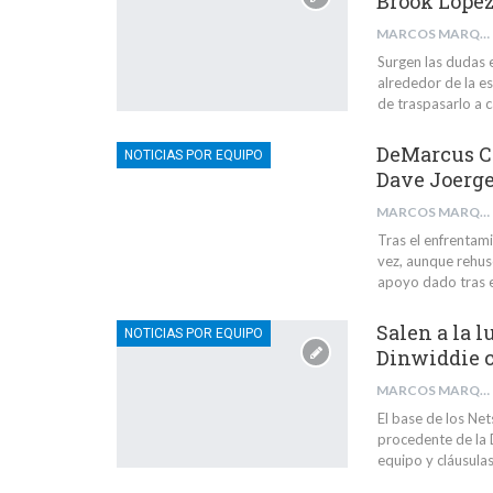
Brook Lope
MARCOS MARQUÉS BARBA
Surgen las dudas e
alrededor de la es
de traspasarlo a 
DeMarcus Co
NOTICIAS POR EQUIPO
Dave Joerg
MARCOS MARQUÉS BARBA
Tras el enfrentam
vez, aunque rehusó
apoyo dado tras el
Salen a la l
NOTICIAS POR EQUIPO
Dinwiddie 
MARCOS MARQUÉS BARBA
El base de los Ne
procedente de la 
equipo y cláusula