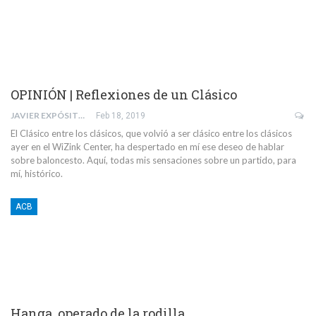
OPINIÓN | Reflexiones de un Clásico
JAVIER EXPÓSITO RODRÍGUEZ
Feb 18, 2019
El Clásico entre los clásicos, que volvió a ser clásico entre los clásicos
ayer en el WiZink Center, ha despertado en mí ese deseo de hablar
sobre baloncesto. Aquí, todas mis sensaciones sobre un partido, para
mí, histórico.
ACB
Hanga, operado de la rodilla