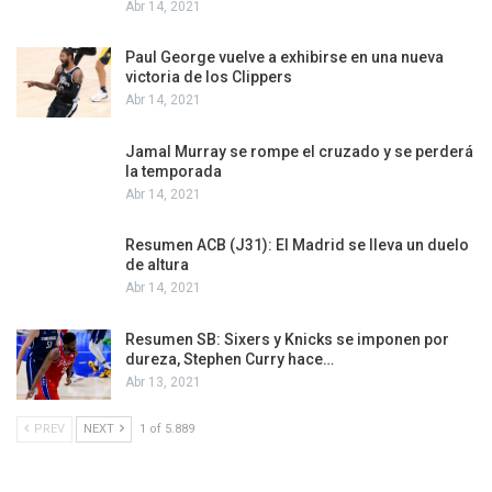
Abr 14, 2021
Paul George vuelve a exhibirse en una nueva
victoria de los Clippers
Abr 14, 2021
Jamal Murray se rompe el cruzado y se perderá
la temporada
Abr 14, 2021
Resumen ACB (J31): El Madrid se lleva un duelo
de altura
Abr 14, 2021
Resumen SB: Sixers y Knicks se imponen por
dureza, Stephen Curry hace…
Abr 13, 2021
PREV
NEXT
1 of 5.889