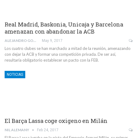
Real Madrid, Baskonia, Unicaja y Barcelona
amenazan con abandonar la ACB
ALEJANDRO GONZÁLEZ LAMEIRO
May 9, 2017
Los cuatro clubes se han marchado a mitad de la reunión, amenazando
con dejar la ACB y formar una competición privada. De ser así,
resultaría obligatorio establecer un pacto con la FEB.
NOTICIAS
El Barça Lassa coge oxigeno en Milán
NIL ALEMANY
Feb 24, 2017
El Barça Lassa jugaba en la pista del Emporio Armani Milán, su primer