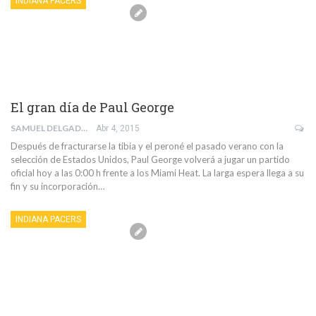
INDIANA PACERS
El gran día de Paul George
SAMUEL DELGADO PEÑA
Abr 4, 2015
Después de fracturarse la tibia y el peroné el pasado verano con la
selección de Estados Unidos, Paul George volverá a jugar un partido
oficial hoy a las 0:00 h frente a los Miami Heat. La larga espera llega a su
fin y su incorporación…
INDIANA PACERS