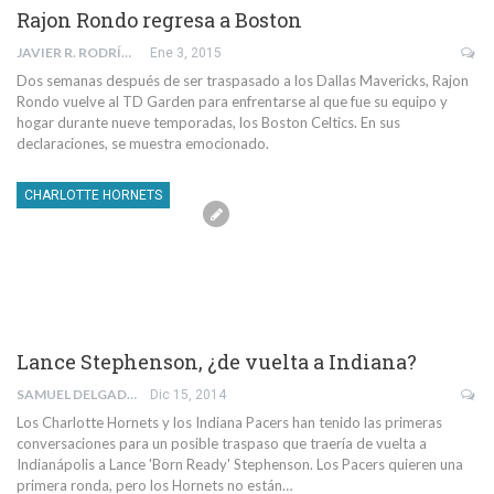
Rajon Rondo regresa a Boston
JAVIER R. RODRÍGUEZ
Ene 3, 2015
Dos semanas después de ser traspasado a los Dallas Mavericks, Rajon
Rondo vuelve al TD Garden para enfrentarse al que fue su equipo y
hogar durante nueve temporadas, los Boston Celtics. En sus
declaraciones, se muestra emocionado.
CHARLOTTE HORNETS
Lance Stephenson, ¿de vuelta a Indiana?
SAMUEL DELGADO PEÑA
Dic 15, 2014
Los Charlotte Hornets y los Indiana Pacers han tenido las primeras
conversaciones para un posible traspaso que traería de vuelta a
Indianápolis a Lance 'Born Ready' Stephenson. Los Pacers quieren una
primera ronda, pero los Hornets no están…