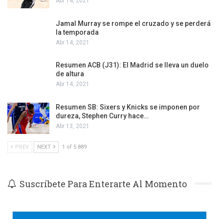
Abr 14, 2021
Jamal Murray se rompe el cruzado y se perderá
la temporada
Abr 14, 2021
Resumen ACB (J31): El Madrid se lleva un duelo
de altura
Abr 14, 2021
Resumen SB: Sixers y Knicks se imponen por
dureza, Stephen Curry hace…
Abr 13, 2021
PREV
NEXT
1 of 5.889
Suscríbete Para Enterarte Al Momento