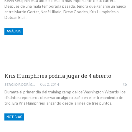
Kevin Seraphin está ante el desafío más importante de su carrera.
Después de una mala temporada pasada, tendrá que ganarse un hueco
entre Marcin Gortat, Nenê Hilario, Drew Gooden, Kris Humphries o
DeJuan Blair.
ANÁLISIS
Kris Humphries podría jugar de 4 abierto
SERGIO RODRÍGUEZ NICOLÁS
Oct 2, 2014
Durante el primer día del training camp de los Washington Wizards, los
distintos reporteros observaron algo extraño en el entrenamiento de
tiro. Era Kris Humphries lanzando desde la línea de tres puntos.
NOTICIAS