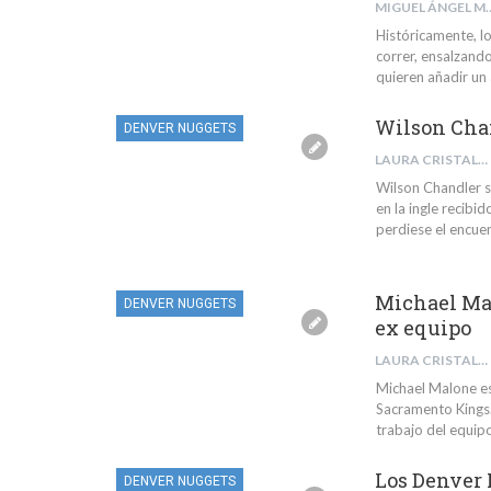
MIGUEL ÁNG
Históricamente, l
correr, ensalzando
quieren añadir un 
Wilson Chan
DENVER NUGGETS
LAURA CRISTALDI
Wilson Chandler s
en la ingle recibi
perdiese el encue
Michael Mal
DENVER NUGGETS
ex equipo
LAURA CRISTALDI
Michael Malone es
Sacramento Kings.
trabajo del equip
Los Denver 
DENVER NUGGETS