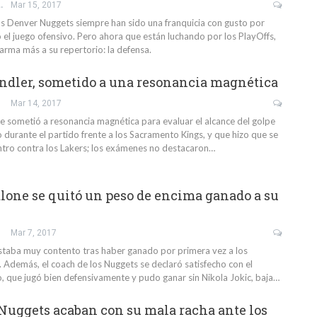
EL MUÑOZ
Mar 15, 2017
os Denver Nuggets siempre han sido una franquicia con gusto por
 el juego ofensivo. Pero ahora que están luchando por los PlayOffs,
arma más a su repertorio: la defensa.
dler, sometido a una resonancia magnética
Mar 14, 2017
e sometió a resonancia magnética para evaluar el alcance del golpe
do durante el partido frente a los Sacramento Kings, y que hizo que se
ntro contra los Lakers; los exámenes no destacaron…
one se quitó un peso de encima ganado a su
Mar 7, 2017
taba muy contento tras haber ganado por primera vez a los
 Además, el coach de los Nuggets se declaró satisfecho con el
o, que jugó bien defensivamente y pudo ganar sin Nikola Jokic, baja…
Nuggets acaban con su mala racha ante los