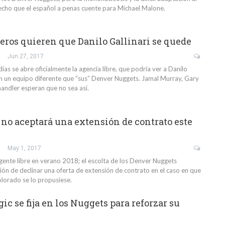
hecho que el español a penas cuente para Michael Malone.
ros quieren que Danilo Gallinari se quede
Jun 27, 2017
as se abre oficialmente la agencia libre, que podría ver a Danilo
con un equipo diferente que “sus” Denver Nuggets. Jamal Murray, Gary
handler esperan que no sea así.
 no aceptará una extensión de contrato este
May 1, 2017
agente libre en verano 2018; el escolta de los Denver Nuggets
ión de declinar una oferta de extensión de contrato en el caso en que
olorado se lo propusiese.
c se fija en los Nuggets para reforzar su