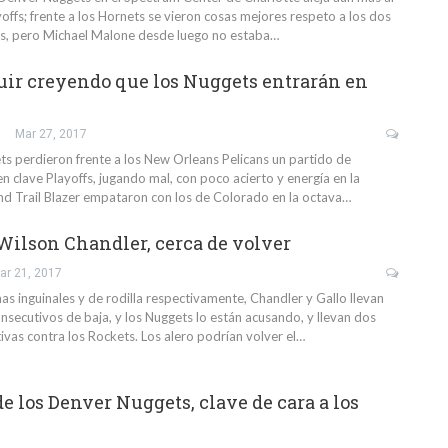
offs; frente a los Hornets se vieron cosas mejores respeto a los dos
os, pero Michael Malone desde luego no estaba…
uir creyendo que los Nuggets entrarán en
Mar 27, 2017
s perdieron frente a los New Orleans Pelicans un partido de
en clave Playoffs, jugando mal, con poco acierto y energía en la
and Trail Blazer empataron con los de Colorado en la octava…
 Wilson Chandler, cerca de volver
ar 21, 2017
s inguinales y de rodilla respectivamente, Chandler y Gallo llevan
nsecutivos de baja, y los Nuggets lo están acusando, y llevan dos
ivas contra los Rockets. Los alero podrían volver el…
e los Denver Nuggets, clave de cara a los