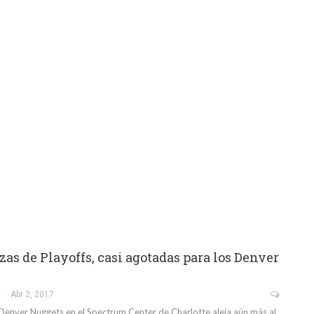
zas de Playoffs, casi agotadas para los Denver
Abr 2, 2017
 Denver Nuggets en el Spectrum Center de Charlotte aleja aún más al