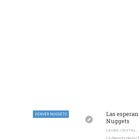
Las esperan
DENVER NUGGETS
Nuggets
LAURA CRISTALDI
La derrota de los