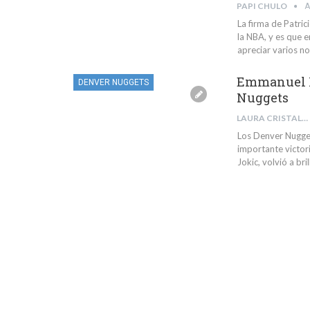
PAPI CHULO
A
La firma de Patri
la NBA, y es que 
apreciar varios n
Emmanuel M
DENVER NUGGETS
Nuggets
LAURA CRISTALDI
Los Denver Nugget
importante victori
Jokic, volvió a br