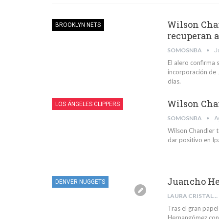
Wilson Chan
BROOKLYN NETS
recuperan 
SOMOSNBA
J
El alero confirma 
incorporación de 
días.
Wilson Chan
LOS ÁNGELES CLIPPERS
SOMOSNBA
A
Wilson Chandler t
dar positivo en I
Juancho He
DENVER NUGGETS
LAURA CRISTALDI
Tras el gran pape
Hernangómez con l