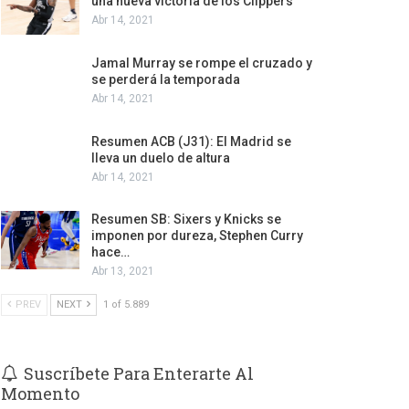
una nueva victoria de los Clippers
Abr 14, 2021
Jamal Murray se rompe el cruzado y
se perderá la temporada
Abr 14, 2021
Resumen ACB (J31): El Madrid se
lleva un duelo de altura
Abr 14, 2021
Resumen SB: Sixers y Knicks se
imponen por dureza, Stephen Curry
hace…
Abr 13, 2021
PREV
NEXT
1 of 5.889
Suscríbete Para Enterarte Al
Momento