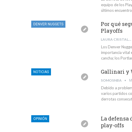
equipo de los Play
últimos encuentr
Por qué seg
DENVER NUGGETS
Playoffs
LAURA CRISTALDI
Los Denver Nugget
importancia vital 
cancha; los Portl
Gallinari y
NOTICIAS
SOMOSNBA
M
Debido a problema
varios partidos co
derrotas consecut
La defensa d
OPINIÓN
play-offs