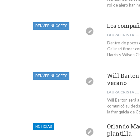
rol de alero han 
Los compañe
DENVER NUGGETS
LAURA CRISTALDI
Dentro de pocos dí
Gallinari firmar 
Harris y Wilson C
Will Barton
DENVER NUGGETS
verano
LAURA CRISTALDI
Will Barton será 
comunicó su decis
la franquicia de C
Orlando Magi
NOTICIAS
plantilla