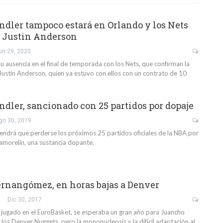
dler tampoco estará en Orlando y los Nets
a Justin Anderson
un 29, 2020
su ausencia en el final de temporada con los Nets, que confirman la
Justin Anderson, quien ya estuvo con ellos con un contrato de 10
dler, sancionado con 25 partidos por dopaje
go 30, 2019
endrá que perderse los próximos 25 partidos oficiales de la NBA por
pamorelin, una sustancia dopante.
rnangómez, en horas bajas a Denver
Dic 30, 2017
l jugado en el EuroBasket, se esperaba un gran año para Juancho
os Denver Nuggets, pero la mononucleosis y la difícil adaptación al